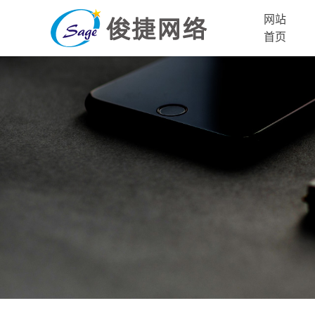
网站
首页