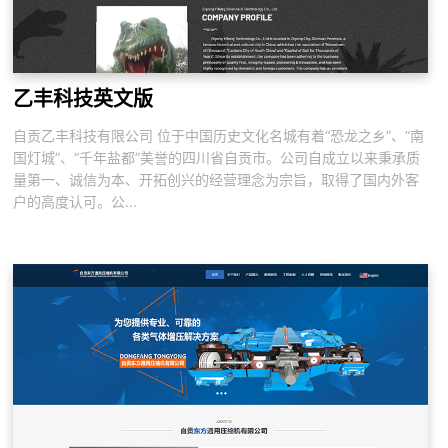
乙丰科技英文版
自贡乙丰科技有限公司 位于中国历史文化名城有着“恐龙之乡”、“南
国灯城”、“千年盐都”美誉的四川省自贡市。公司自成立以来秉承质
量第一、诚信为本、开拓创兴的经营理念为宗旨，取得了国内外客
户的高度认可。公...