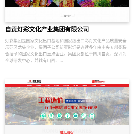
自贡灯彩文化产业集团有限公司
灯彩集团是国家文化出口基地和国家级出口彩灯文化产品质量安全
示范区龙头企业，集团子公司新亚彩灯是连续多年由中央五部委联
合授予的国家文化出口重点企业。集团总部位于四川自贡，深圳为
全球研发中心，并辖有山西、...