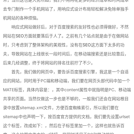
去专门制作一个手机网站了，用响应式设计布局轻松解决免除单独手
机网站的各种烦恼。
响应式网站做好后，对于百度搜索的友好性也必须得做好，不然
网站在
SEO
方面就要落后于人了。之前有几个站点就是由于在做网站
时，只考虑到了整体架构的美观性，没有在
SEO
这方面下太多的功
夫，导致网站在上线很长一段时间后，在移动端搜索还是比较靠后，
后来几经调整，终于将网站的排名往前拧了不少。
首先，我们做的网页中，要告诉百度搜索引擎，我这是一个自适
应的网站，同时用于PC端和移动端，我们要在网页头部代码中加一个
MATE标签，具体内容是：
，其中content属性中就指明是PC、移动端
共享的页面。当然仅做这一步也是不够的，一般我们还会在网站根目
录中放置sitemap.xml文件，方便百度蜘蛛索引，所以我们要在
sitemap中也声明一下，按百度官方提供的文档，我们要先设置urlset
这个标签，改成如下：
，然后在子标签里加一个
，这样也就告诉百